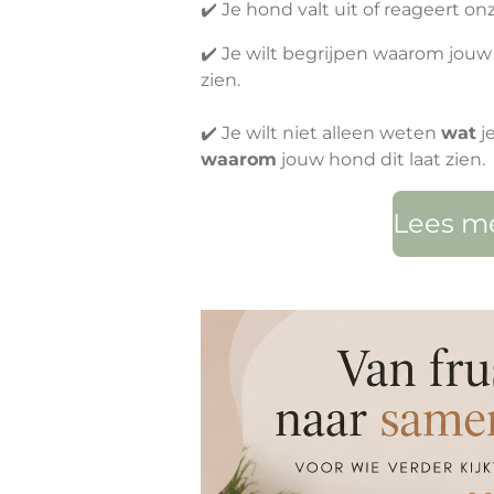
✔️ Je hond valt uit of reageert on
✔️ Je wilt begrijpen waarom jou
zien.
✔️ Je wilt niet alleen weten
wat
j
waarom
jouw hond dit laat zien.
Lees me