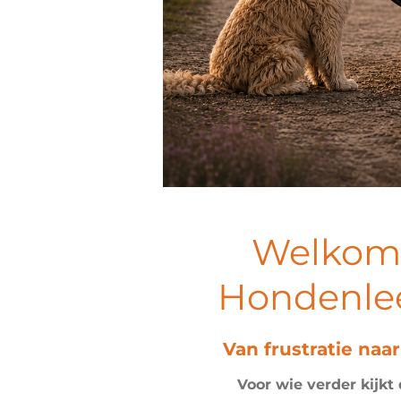
Welkom 
Hondenle
Van frustratie na
Voor wie verder kijk