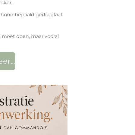
zeker.
w hond bepaald gedrag laat
e moet doen, maar vooral
er...